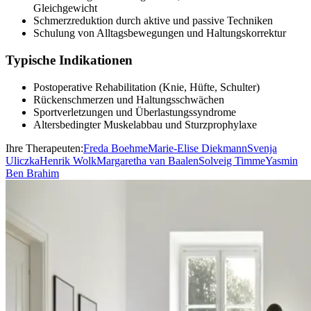
Gleichgewicht
Schmerzreduktion durch aktive und passive Techniken
Schulung von Alltagsbewegungen und Haltungskorrektur
Typische Indikationen
Postoperative Rehabilitation (Knie, Hüfte, Schulter)
Rückenschmerzen und Haltungsschwächen
Sportverletzungen und Überlastungssyndrome
Altersbedingter Muskelabbau und Sturzprophylaxe
Ihre Therapeuten:
Freda Boehme
Marie-Elise Diekmann
Svenja
Uliczka
Henrik Wolk
Margaretha van Baalen
Solveig Timme
Yasmin
Ben Brahim