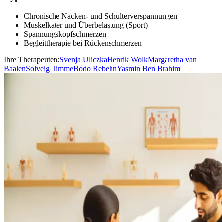
Chronische Nacken- und Schulterverspannungen
Muskelkater und Überbelastung (Sport)
Spannungskopfschmerzen
Begleittherapie bei Rückenschmerzen
Ihre Therapeuten:
Svenja Uliczka
Henrik Wolk
Margaretha van
Baalen
Solveig Timme
Bodo Rebehn
Yasmin Ben Brahim